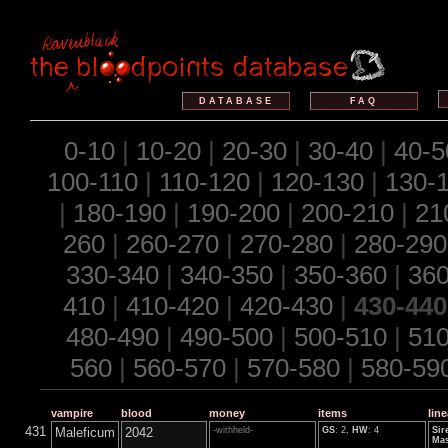
DATABASE
FAQ
0-10
|
10-20
|
20-30
|
30-40
|
40-5
100-110
|
110-120
|
120-130
|
130-
|
180-190
|
190-200
|
200-210
|
21
260
|
260-270
|
270-280
|
280-290
330-340
|
340-350
|
350-360
|
360
410
|
410-420
|
420-430
|
430-440
480-490
|
490-500
|
500-510
|
510
560
|
560-570
|
570-580
|
580-59
vampire
blood
money
items
lin
431
Maleficum
2042
-withheld-
GS
: 2,
HW
: 4
Sir
Mas