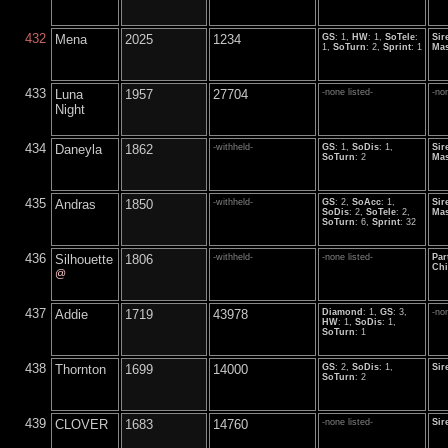
432
Mena
2025
1234
GS
: 1,
HW
: 1,
SoTele
:
Sir
1,
SoTurn
: 2,
Sprint
: 1
Mas
433
Luna
1957
27704
-none listed-
-non
Night
434
Daneyla
1862
-withheld-
GS
: 1,
SoDis
: 1,
Sir
SoTurn
: 2
Mas
435
Andras
1850
-withheld-
GS
: 2,
SoAcc
: 1,
Sir
SoDis
: 2,
SoTele
: 2,
Mas
SoTurn
: 6,
Sprint
: 32
436
Silhouette
1806
-withheld-
-none listed-
Par
Chi
@
437
Addie
1719
43978
Diamond
: 1,
GS
: 3,
-non
HW
: 1,
SoDis
: 1,
SoTurn
: 1
438
Thornton
1699
14000
GS
: 2,
SoDis
: 1,
Sir
SoTurn
: 2
439
CLOVER
1683
14760
-none listed-
Sir