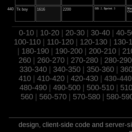
440
Tk boy
1616
2200
GS
: 2,
Sprint
: 3
Mas
Chi
0-10
|
10-20
|
20-30
|
30-40
|
40-5
100-110
|
110-120
|
120-130
|
130-
|
180-190
|
190-200
|
200-210
|
21
260
|
260-270
|
270-280
|
280-290
330-340
|
340-350
|
350-360
|
360
410
|
410-420
|
420-430
|
430-440
480-490
|
490-500
|
500-510
|
510
560
|
560-570
|
570-580
|
580-59
design, client-side code and server-