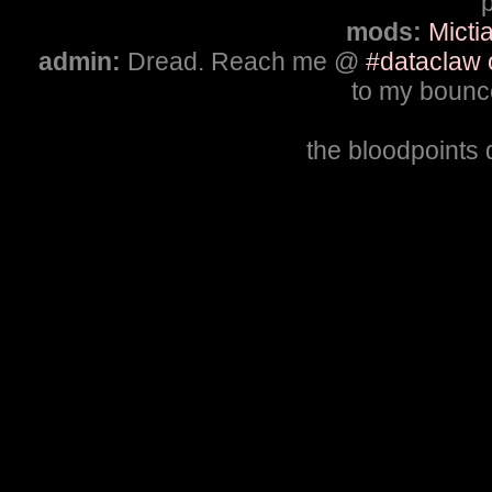
p
mods:
Micti
admin:
Dread. Reach me @
#dataclaw 
to my bounce
the bloodpoints 